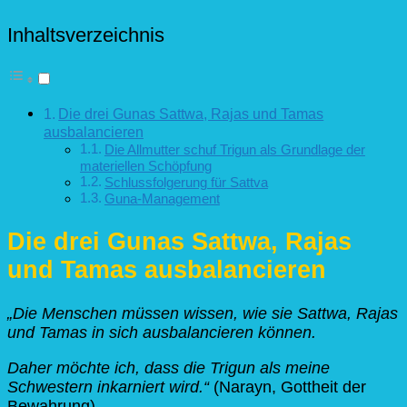
Rajas
und
Inhaltsverzeichnis
Tamas
ausbalancieren
Die drei Gunas Sattwa, Rajas und Tamas
ausbalancieren
Die Allmutter schuf Trigun als Grundlage der
materiellen Schöpfung
Schlussfolgerung für Sattva
Guna-Management
Die drei Gunas Sattwa, Rajas
und Tamas ausbalancieren
„Die Menschen müssen wissen, wie sie Sattwa, Rajas
und Tamas in sich ausbalancieren können.
Daher möchte ich, dass die Trigun als meine
Schwestern inkarniert wird.“
(Narayn, Gottheit der
Bewahrung)