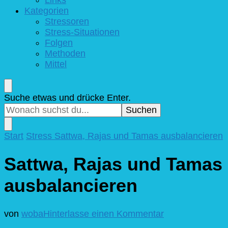
Kategorien
Stressoren
Stress-Situationen
Folgen
Methoden
Mittel
Suchst
Suche etwas und drücke Enter.
du
nach
etwas?
Start
Stress
Sattwa, Rajas und Tamas ausbalancieren
Sattwa, Rajas und Tamas
ausbalancieren
zu
von
woba
Hinterlasse einen Kommentar
Sattwa,