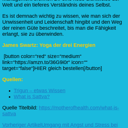
Welt und ein tieferes Verständnis deines Selbst.
Es ist demnach wichtig zu wissen, wie man sich der
Unwissenheit und Leidenschaft hingibt und den Weg
der reinen Güte beschreitet, bis man die Fähigkeit
erlangt, sie zu überwinden.
James Swartz: Yoga der drei Energien
[button color=“red“ size=“medium“
link=“https://amzn.to/36G9i0r“ icon=““
target=“false“]HIER gleich bestellen[/button]
Quellen:
Trigun – etwas Wissen
What is Sattva?
Quelle Titelbild:
https://motherofhealth.com/what-is-
sattva
Beitragsnavigation
Vorheriger Artikel
Umgang mit Angst und Stress bei