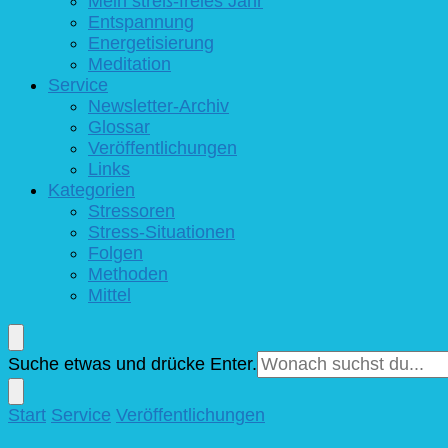
Mein streß-freies Jahr
Entspannung
Energetisierung
Meditation
Service
Newsletter-Archiv
Glossar
Veröffentlichungen
Links
Kategorien
Stressoren
Stress-Situationen
Folgen
Methoden
Mittel
Suchst
Suche etwas und drücke Enter.
du
nach
Start
Service
Veröffentlichungen
etwas?