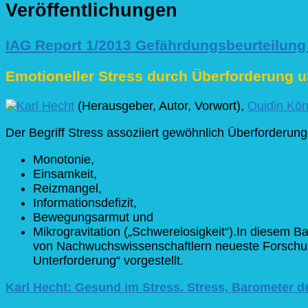
Veröffentlichungen
IAG Report 1/2013 Gefährdungsbeurteilung
Emotioneller Stress durch Überforderung 
Karl Hecht
(Herausgeber, Autor, Vorwort),
Ouidin Kön
Der Begriff Stress assoziiert gewöhnlich Überforderun
Monotonie,
Einsamkeit,
Reizmangel,
Informationsdefizit,
Bewegungsarmut und
Mikrogravitation („Schwerelosigkeit“).In diesem 
von Nachwuchswissenschaftlern neueste Forschun
Unterforderung“ vorgestellt.
Karl Hecht: Gesund im Stress. Stress, Barometer d