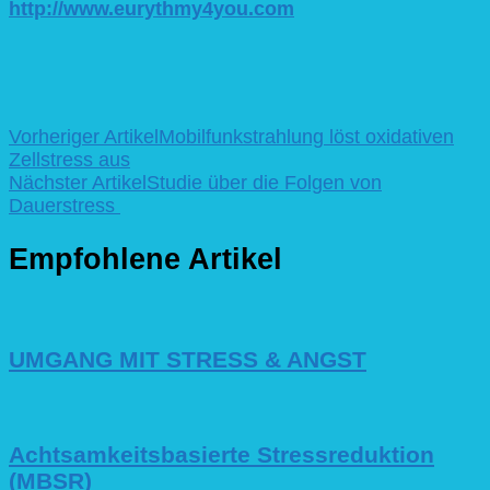
http://www.eurythmy4you.com
Beitragsnavigation
Vorheriger Artikel
Mobilfunkstrahlung löst oxidativen
Zellstress aus
Nächster Artikel
Studie über die Folgen von
Dauerstress
Empfohlene Artikel
UMGANG MIT STRESS & ANGST
Achtsamkeitsbasierte Stressreduktion
(MBSR)