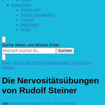
Kategorien
Stressoren
Stress-Situationen
Folgen
Methoden
Mittel
Suchst
Suche etwas und drücke Enter.
du
nach
etwas?
Start
Stress
Die Nervositätsübungen von Rudolf
Steiner
Die Nervositätsübungen
von Rudolf Steiner
zu
von
woba
Hinterlasse einen Kommentar