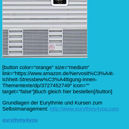
[button color=“orange“ size=“medium“
link=“https://www.amazon.de/Nervosit%C3%A4t-
Ichheit-Stressbew%C3%A4ltigung-innen-
Thementexte/dp/3727452749″ icon=““
target=“false“]Buch gleich hier bestellen[/button]
Grundlagen der Eurythmie und Kursen zum
Selbstmanagement:
http://www.eurythmy4you.com
eurythmy4you