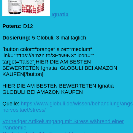
Ignatia
Potenz:
D12
Dosierung:
5 Globuli, 3 mal täglich
[button color=“orange“ size=“medium“
link=“https://amzn.to/3EtN9NX“ icon=““
target=“false“]HIER DIE AM BESTEN
BEWERTETEN Ignatia GLOBULI BEI AMAZON
KAUFEN[/button]
HIER DIE AM BESTEN BEWERTETEN Ignatia
GLOBULI BEI AMAZON KAUFEN
Quelle:
https://www.globuli.de/wissen/behandlung/angs
nervositaet/stress/
Beitragsnavigation
Vorheriger Artikel
Umgang mit Stress während einer
Pandemie