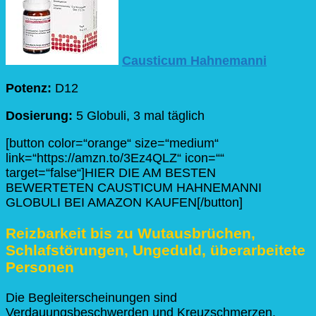
Causticum Hahnemanni
Potenz:
D12
Dosierung:
5 Globuli, 3 mal täglich
[button color=“orange“ size=“medium“
link=“https://amzn.to/3Ez4QLZ“ icon=““
target=“false“]HIER DIE AM BESTEN
BEWERTETEN CAUSTICUM HAHNEMANNI
GLOBULI BEI AMAZON KAUFEN[/button]
Reizbarkeit bis zu Wutausbrüchen,
Schlafstörungen, Ungeduld, überarbeitete
Personen
Die Begleiterscheinungen sind
Verdauungsbeschwerden und Kreuzschmerzen.