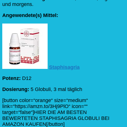
und morgens.
Angewendete(s) Mittel:
Staphisagria
Potenz:
D12
Dosierung:
5 Globuli, 3 mal täglich
[button color=“orange“ size=“medium“
link=“https://amzn.to/3Hj9PlO“ icon=““
target=“false“]HIER DIE AM BESTEN
BEWERTETEN STAPHISAGRIA GLOBULI BEI
AMAZON KAUFEN[/button]