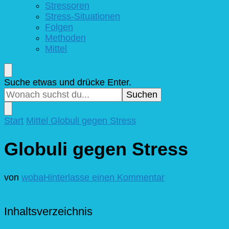
Stressoren
Stress-Situationen
Folgen
Methoden
Mittel
Suchst
Suche etwas und drücke Enter.
du
nach
etwas?
Start
Mittel
Globuli gegen Stress
Globuli gegen Stress
zu
von
woba
Hinterlasse einen Kommentar
Globuli
gegen
Stress
Inhaltsverzeichnis