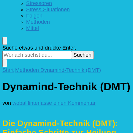
Stressoren
Stress-Situationen
Folgen
Methoden
Mittel
Suchst
Suche etwas und drücke Enter.
du
nach
etwas?
Start
Methoden
Dynamind-Technik (DMT)
Dynamind-Technik (DMT)
zu
von
woba
Hinterlasse einen Kommentar
Dynamind-
Technik
(DMT)
Die Dynamind-Technik (DMT):
Einfache Schritte zur Heilung