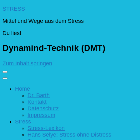
STRESS
Mittel und Wege aus dem Stress
Du liest
Dynamind-Technik (DMT)
Zum Inhalt springen
Home
Dr. Barth
Kontakt
Datenschutz
Impressum
Stress
Stress-Lexikon
Hans Selye: Stress ohne Distress