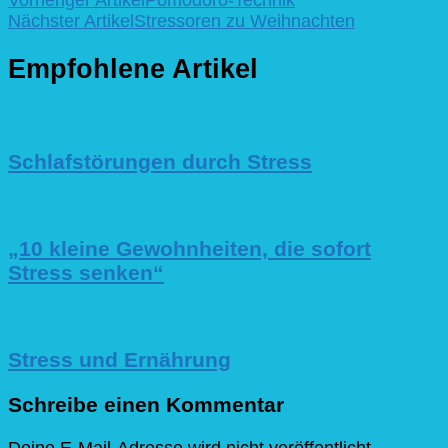
Beitragsnavigation
Nächster Artikel
Stressoren zu Weihnachten
Empfohlene Artikel
Schlafstörungen durch Stress
„10 kleine Gewohnheiten, die sofort
Stress senken“
Stress und Ernährung
Schreibe einen Kommentar
Deine E-Mail-Adresse wird nicht veröffentlicht.