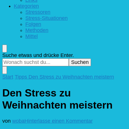
Kategorien
Stressoren
Stress-Situationen
Folgen
Methoden
Mittel
Suchst
Suche etwas und drücke Enter.
du
nach
etwas?
Start
Tipps
Den Stress zu Weihnachten meistern
Den Stress zu
Weihnachten meistern
zu
von
woba
Hinterlasse einen Kommentar
Den