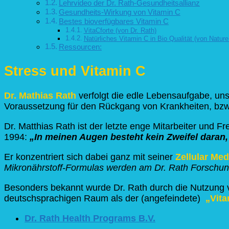
Lehrvideo der Dr. Rath-Gesundheitsallianz
Gesundheits-Wirkung von Vitamin C
Bestes bioverfügbares Vitamin C
VitaCforte (von Dr. Rath)
Natürliches Vitamin C in Bio Qualität (von Nature
Ressourcen:
Stress und Vitamin C
Dr. Mathias Rath
verfolgt die edle Lebensaufgabe, un
Voraussetzung für den Rückgang von Krankheiten, bzw. 
Dr. Matthias Rath ist der letzte enge Mitarbeiter und 
1994:
„In meinen Augen besteht kein Zweifel daran,
Er konzentriert sich dabei ganz mit seiner
Zellular Med
Mikronährstoff-Formulas werden am Dr. Rath Forschungsi
Besonders bekannt wurde Dr. Rath durch die Nutzung v
deutschsprachigen Raum als der (angefeindete)
„Vita
Dr. Rath Health Programs B.V.