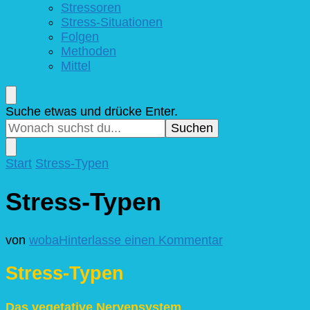
Stressoren
Stress-Situationen
Folgen
Methoden
Mittel
Suchst
Suche etwas und drücke Enter.
du
nach
etwas?
Start
Stress-Typen
Stress-Typen
zu
von
woba
Hinterlasse einen Kommentar
Stress-
Typen
Stress-Typen
Das vegetative Nervensystem