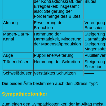
der Kontraktionskraft, der
Blutes
Erregbarkeit; insgesamt
also: Steigerung der
Fördermenge des Blutes
Atmung
Erweiterung der
Verengung 
Bronchien
Bronchien
Magen-Darm-
Hemmung der
Steigerung
Kanal
Darmtätigkeit, Minderung
Darmtätigke
der Magensaftproduktion
Steigerung
Magensaftp
Auge
Puppillenerweiterung
Pupillenve
Tränendrüsen
Hemmung der Sekretion
Steigerung
Sekretion
Schweißdrüsen
Verstärktes Schwitzen
——-
Die beiden Äste bestimmen auch den „Stress-Typ”:
Sympathicotoniker
Zum einen den Sympathicotoniker, der im Alltag meist