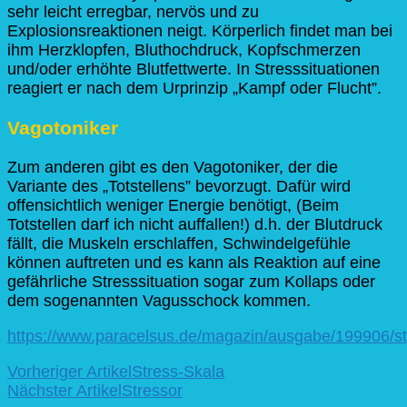
sehr leicht erregbar, nervös und zu
Explosionsreaktionen neigt. Körperlich findet man bei
ihm Herzklopfen, Bluthochdruck, Kopfschmerzen
und/oder erhöhte Blutfettwerte. In Stresssituationen
reagiert er nach dem Urprinzip „Kampf oder Flucht”.
Vagotoniker
Zum anderen gibt es den Vagotoniker, der die
Variante des „Totstellens” bevorzugt. Dafür wird
offensichtlich weniger Energie benötigt, (Beim
Totstellen darf ich nicht auffallen!) d.h. der Blutdruck
fällt, die Muskeln erschlaffen, Schwindelgefühle
können auftreten und es kann als Reaktion auf eine
gefährliche Stresssituation sogar zum Kollaps oder
dem sogenannten Vagusschock kommen.
https://www.paracelsus.de/magazin/ausgabe/199906/st
Beitragsnavigation
Vorheriger Artikel
Stress-Skala
Nächster Artikel
Stressor