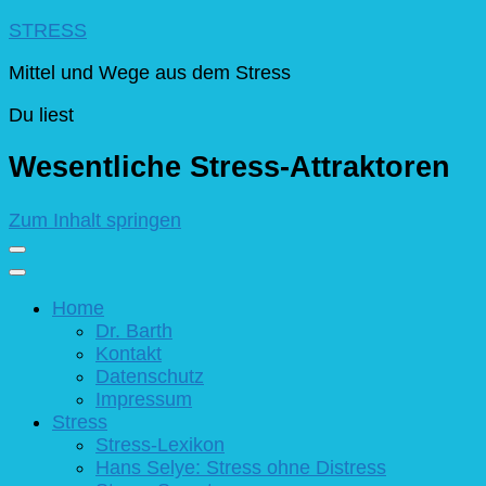
STRESS
Mittel und Wege aus dem Stress
Du liest
Wesentliche Stress-Attraktoren
Zum Inhalt springen
Home
Dr. Barth
Kontakt
Datenschutz
Impressum
Stress
Stress-Lexikon
Hans Selye: Stress ohne Distress