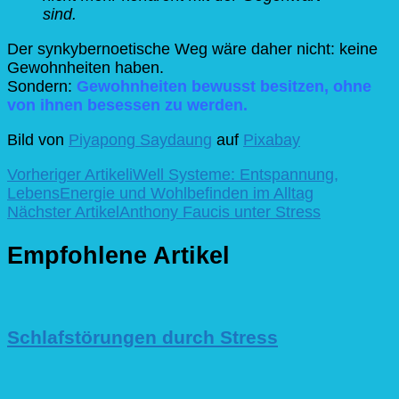
sind.
Der synkybernoetische Weg wäre daher nicht: keine
Gewohnheiten haben.
Sondern:
Gewohnheiten bewusst besitzen, ohne
von ihnen besessen zu werden.
Bild von
Piyapong Saydaung
auf
Pixabay
Beitragsnavigation
Vorheriger Artikel
iWell Systeme: Entspannung,
LebensEnergie und Wohlbefinden im Alltag
Nächster Artikel
Anthony Faucis unter Stress
Empfohlene Artikel
Schlafstörungen durch Stress