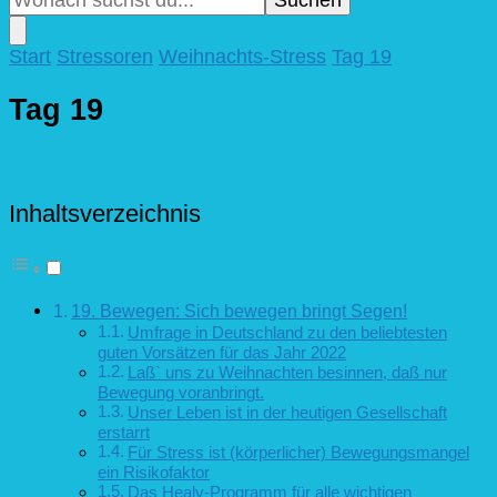
nach
etwas?
Start
Stressoren
Weihnachts-Stress
Tag 19
Tag 19
Inhaltsverzeichnis
19. Bewegen: Sich bewegen bringt Segen!
Umfrage in Deutschland zu den beliebtesten
guten Vorsätzen für das Jahr 2022
Laß` uns zu Weihnachten besinnen, daß nur
Bewegung voranbringt.
Unser Leben ist in der heutigen Gesellschaft
erstarrt
Für Stress ist (körperlicher) Bewegungsmangel
ein Risikofaktor
Das Healy-Programm für alle wichtigen