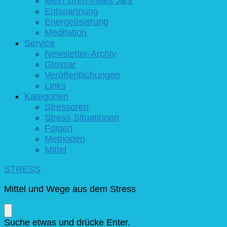
Mein streß-freies Jahr
Entspannung
Energetisierung
Meditation
Service
Newsletter-Archiv
Glossar
Veröffentlichungen
Links
Kategorien
Stressoren
Stress-Situationen
Folgen
Methoden
Mittel
STRESS
Mittel und Wege aus dem Stress
Suchst
Suche etwas und drücke Enter.