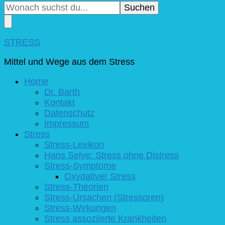
du
nach
etwas?
STRESS
Mittel und Wege aus dem Stress
Home
Dr. Barth
Kontakt
Datenschutz
Impressum
Stress
Stress-Lexikon
Hans Selye: Stress ohne Distress
Stress-Symptome
Oxydativer Stress
Stress-Theorien
Stress-Ursachen (Stressoren)
Stress-Wirkungen
Stress assoziierte Krankheiten