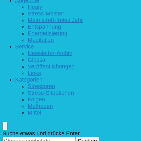
Angebote
Healy
Stress-Meister
Mein streß-freies Jahr
Entspannung
Energetisierung
Meditation
Service
Newsletter-Archiv
Glossar
Veröffentlichungen
Links
Kategorien
Stressoren
Stress-Situationen
Folgen
Methoden
Mittel
Suchst
Suche etwas und drücke Enter.
du