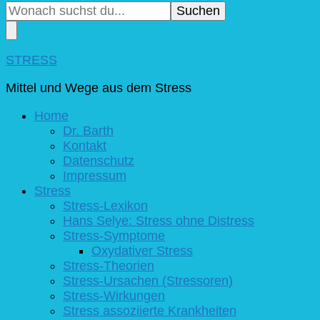
du
nach
etwas?
STRESS
Mittel und Wege aus dem Stress
Home
Dr. Barth
Kontakt
Datenschutz
Impressum
Stress
Stress-Lexikon
Hans Selye: Stress ohne Distress
Stress-Symptome
Oxydativer Stress
Stress-Theorien
Stress-Ursachen (Stressoren)
Stress-Wirkungen
Stress assoziierte Krankheiten