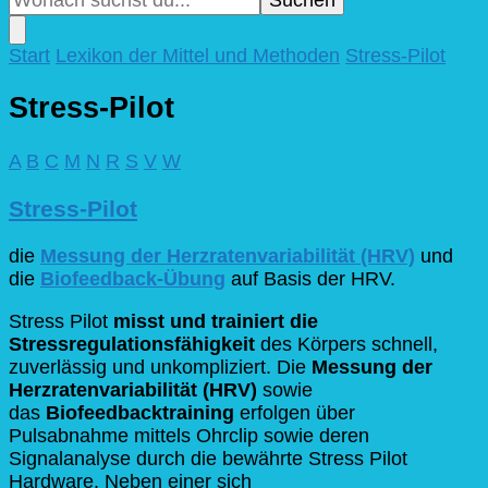
nach
etwas?
Start
Lexikon der Mittel und Methoden
Stress-Pilot
Stress-Pilot
A
B
C
M
N
R
S
V
W
Stress-Pilot
die
Messung der Herzratenvariabilität (HRV)
und
die
Biofeedback-Übung
auf Basis der HRV.
Stress Pilot
misst und trainiert die
Stressregulationsfähigkeit
des Körpers schnell,
zuverlässig und unkompliziert. Die
Messung der
Herzratenvariabilität (HRV)
sowie
das
Biofeedbacktraining
erfolgen über
Pulsabnahme mittels Ohrclip sowie deren
Signalanalyse durch die bewährte Stress Pilot
Hardware. Neben einer sich