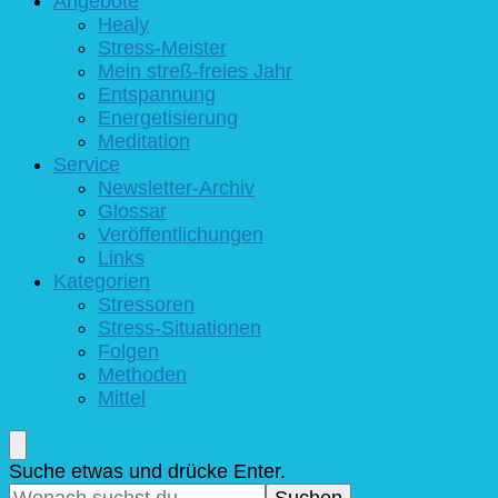
Angebote
Healy
Stress-Meister
Mein streß-freies Jahr
Entspannung
Energetisierung
Meditation
Service
Newsletter-Archiv
Glossar
Veröffentlichungen
Links
Kategorien
Stressoren
Stress-Situationen
Folgen
Methoden
Mittel
Suchst
Suche etwas und drücke Enter.
du