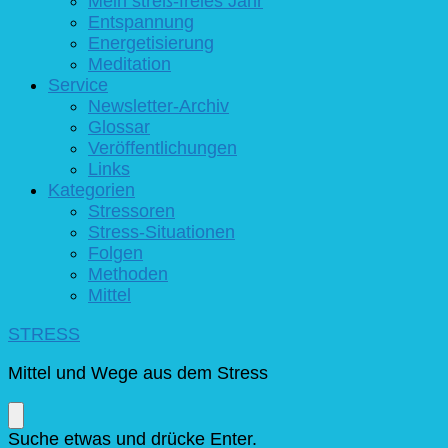
Mein streß-freies Jahr
Entspannung
Energetisierung
Meditation
Service
Newsletter-Archiv
Glossar
Veröffentlichungen
Links
Kategorien
Stressoren
Stress-Situationen
Folgen
Methoden
Mittel
STRESS
Mittel und Wege aus dem Stress
Suchst
Suche etwas und drücke Enter.